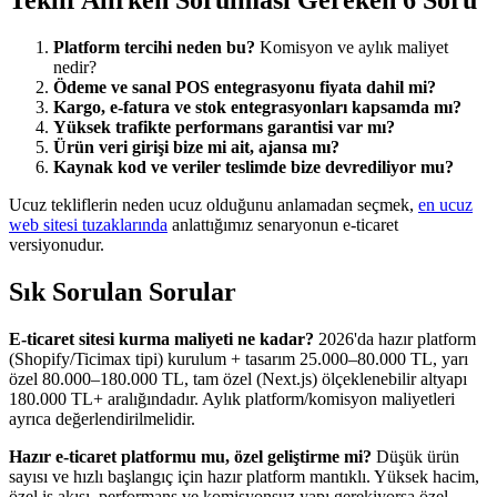
Platform tercihi neden bu?
Komisyon ve aylık maliyet
nedir?
Ödeme ve sanal POS entegrasyonu fiyata dahil mi?
Kargo, e-fatura ve stok entegrasyonları kapsamda mı?
Yüksek trafikte performans garantisi var mı?
Ürün veri girişi bize mi ait, ajansa mı?
Kaynak kod ve veriler teslimde bize devrediliyor mu?
Ucuz tekliflerin neden ucuz olduğunu anlamadan seçmek,
en ucuz
web sitesi tuzaklarında
anlattığımız senaryonun e-ticaret
versiyonudur.
Sık Sorulan Sorular
E-ticaret sitesi kurma maliyeti ne kadar?
2026'da hazır platform
(Shopify/Ticimax tipi) kurulum + tasarım 25.000–80.000 TL, yarı
özel 80.000–180.000 TL, tam özel (Next.js) ölçeklenebilir altyapı
180.000 TL+ aralığındadır. Aylık platform/komisyon maliyetleri
ayrıca değerlendirilmelidir.
Hazır e-ticaret platformu mu, özel geliştirme mi?
Düşük ürün
sayısı ve hızlı başlangıç için hazır platform mantıklı. Yüksek hacim,
özel iş akışı, performans ve komisyonsuz yapı gerekiyorsa özel