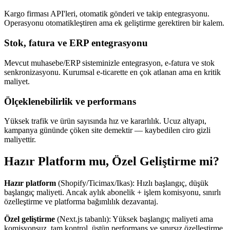
Kargo firması API'leri, otomatik gönderi ve takip entegrasyonu.
Operasyonu otomatikleştiren ama ek geliştirme gerektiren bir kalem.
Stok, fatura ve ERP entegrasyonu
Mevcut muhasebe/ERP sisteminizle entegrasyon, e-fatura ve stok
senkronizasyonu. Kurumsal e-ticarette en çok atlanan ama en kritik
maliyet.
Ölçeklenebilirlik ve performans
Yüksek trafik ve ürün sayısında hız ve kararlılık. Ucuz altyapı,
kampanya gününde çöken site demektir — kaybedilen ciro gizli
maliyettir.
Hazır Platform mu, Özel Geliştirme mi?
Hazır platform
(Shopify/Ticimax/Ikas): Hızlı başlangıç, düşük
başlangıç maliyeti. Ancak aylık abonelik + işlem komisyonu, sınırlı
özelleştirme ve platforma bağımlılık dezavantaj.
Özel geliştirme
(Next.js tabanlı): Yüksek başlangıç maliyeti ama
komisyonsuz, tam kontrol, üstün performans ve sınırsız özelleştirme.