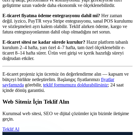
geliştirme uzun vadede daha ekonomik ve ölçeklenebilirdir.
E-ticaret fiyatına ödeme entegrasyonu dahil mi?
Her zaman
değil. iyzico, PayTR veya Stripe entegrasyonu, sanal POS kurulumu
ve sözleşmeleri ayrı kalem olabilir. Teklif alırken ödeme, kargo ve
fatura entegrasyonlarının dahil olup olmadığını net sorun.
E-ticaret sitesi ne kadar sürede kurulur?
Hazır platform tabanlı
kurulum 2–4 hafta, yarı özel 4–7 hafta, tam özel ölçeklenebilir e-
ticaret 8–14 hafta sürer. Ürün veri girişi ve içerik hazırlığı süreyi
doğrudan etkiler.
E-ticaret projeniz için ücretsiz ön değerlendirme alın — kapsam ve
bütçeyi birlikte netleştirelim. Başlangıç fiyatlarımızı
fiyatlar
sayfamızda
görebilir,
teklif formumuzu doldurabilirsiniz
; 24 saat
içinde dönüş garantisi.
Web Siteniz İçin Teklif Alın
Kurumsal web sitesi, SEO ve dijital çözümler için bizimle iletişime
geçin.
Teklif Al