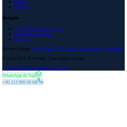
İletişim
Teklif Al
İletişim
info@oxykurumsal.com
WhatsApp ile Yazın
Teklif Al
Hizmet Alanları
Web Tasarım
SEO Ajansı
E-ticaret
Mobil Uygulama
© 2026 OXY Kurumsal. Tüm hakları saklıdır.
Gizlilik Politikası
Kullanım Koşulları
WhatsApp ile Yaz
+90 212 909 00 60