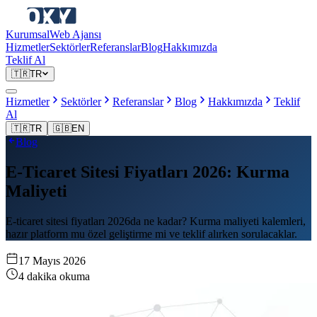
Kurumsal
Web Ajansı
Hizmetler
Sektörler
Referanslar
Blog
Hakkımızda
Teklif Al
🇹🇷
TR
Hizmetler
Sektörler
Referanslar
Blog
Hakkımızda
Teklif
Al
🇹🇷
TR
🇬🇧
EN
Blog
E-Ticaret Sitesi Fiyatları 2026: Kurma
Maliyeti
E-ticaret sitesi fiyatları 2026da ne kadar? Kurma maliyeti kalemleri,
hazır platform mu özel geliştirme mi ve teklif alırken sorulacaklar.
17 Mayıs 2026
4
dakika okuma