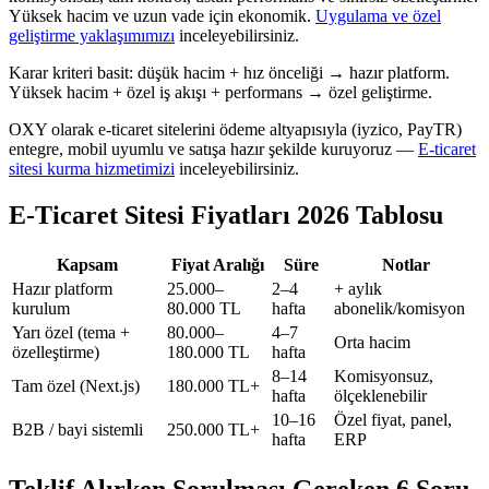
Yüksek hacim ve uzun vade için ekonomik.
Uygulama ve özel
geliştirme yaklaşımımızı
inceleyebilirsiniz.
Karar kriteri basit: düşük hacim + hız önceliği → hazır platform.
Yüksek hacim + özel iş akışı + performans → özel geliştirme.
OXY olarak e-ticaret sitelerini ödeme altyapısıyla (iyzico, PayTR)
entegre, mobil uyumlu ve satışa hazır şekilde kuruyoruz —
E-ticaret
sitesi kurma hizmetimizi
inceleyebilirsiniz.
E-Ticaret Sitesi Fiyatları 2026 Tablosu
Kapsam
Fiyat Aralığı
Süre
Notlar
Hazır platform
25.000–
2–4
+ aylık
kurulum
80.000 TL
hafta
abonelik/komisyon
Yarı özel (tema +
80.000–
4–7
Orta hacim
özelleştirme)
180.000 TL
hafta
8–14
Komisyonsuz,
Tam özel (Next.js)
180.000 TL+
hafta
ölçeklenebilir
10–16
Özel fiyat, panel,
B2B / bayi sistemli
250.000 TL+
hafta
ERP
Teklif Alırken Sorulması Gereken 6 Soru