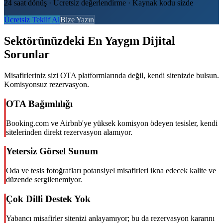
24 saat dönüş · Ücretsiz değerlendirme · Kaynak kodu sizde
Ücretsiz Teklif Al
Bize Yazın
Sektörünüzdeki En Yaygın Dijital
Sorunlar
Misafirleriniz sizi OTA platformlarında değil, kendi sitenizde bulsun.
Komisyonsuz rezervasyon.
OTA Bağımlılığı
Booking.com ve Airbnb'ye yüksek komisyon ödeyen tesisler, kendi
sitelerinden direkt rezervasyon alamıyor.
Yetersiz Görsel Sunum
Oda ve tesis fotoğrafları potansiyel misafirleri ikna edecek kalite ve
düzende sergilenemiyor.
Çok Dilli Destek Yok
Yabancı misafirler sitenizi anlayamıyor; bu da rezervasyon kararını