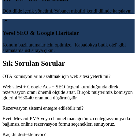
Dört dilde içerik yönetimi. Yabancı misafiri kendi dilinde karşılayın.
📍
Yerel SEO & Google Haritalar
Konum bazlı aramalar için optimize. 'Kapadokya butik otel' gibi
aramalarda üst sıraya çıkın.
Sık Sorulan Sorular
OTA komisyonlarını azaltmak için web sitesi yeterli mi?
Web sitesi + Google Ads + SEO üçgeni kurulduğunda direkt
rezervasyon oranı önemli ölçüde artar. Birçok müşterimiz komisyon
giderini %30-40 oranında düşürmüştür.
Rezervasyon sistemi entegre edilebilir mi?
Evet. Mevcut PMS veya channel manager'ınıza entegrasyon ya da
bağımsız online rezervasyon formu seçenekleri sunuyoruz.
Kaç dil destekleniyor?