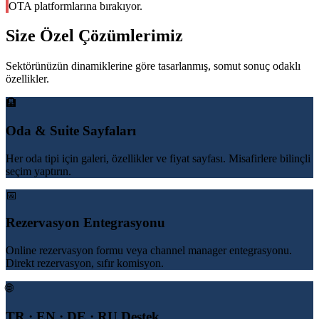
OTA platformlarına bırakıyor.
Size Özel Çözümlerimiz
Sektörünüzün dinamiklerine göre tasarlanmış, somut sonuç odaklı
özellikler.
🏨
Oda & Suite Sayfaları
Her oda tipi için galeri, özellikler ve fiyat sayfası. Misafirlere bilinçli
seçim yaptırın.
📅
Rezervasyon Entegrasyonu
Online rezervasyon formu veya channel manager entegrasyonu.
Direkt rezervasyon, sıfır komisyon.
🌐
TR · EN · DE · RU Destek