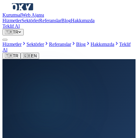
Kurumsal
Web Ajansı
Hizmetler
Sektörler
Referanslar
Blog
Hakkımızda
Teklif Al
🇹🇷
TR
Hizmetler
Sektörler
Referanslar
Blog
Hakkımızda
Teklif
Al
🇹🇷
TR
🇬🇧
EN