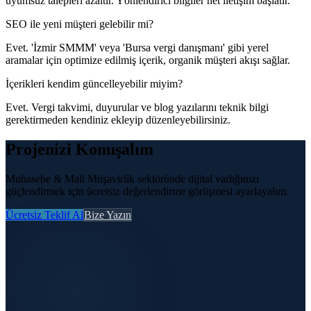
uyumsuz talepleri azaltır. Yönlendirici bilgiler net iletişim başlatır.
SEO ile yeni müşteri gelebilir mi?
Evet. 'İzmir SMMM' veya 'Bursa vergi danışmanı' gibi yerel
aramalar için optimize edilmiş içerik, organik müşteri akışı sağlar.
İçerikleri kendim güncelleyebilir miyim?
Evet. Vergi takvimi, duyurular ve blog yazılarını teknik bilgi
gerektirmeden kendiniz ekleyip düzenleyebilirsiniz.
Projenizi Konuşalım
Muhasebe & Mali Müşavirlik sektöründe dijital varlığınızı
güçlendirmek için ücretsiz değerlendirme görüşmesi ayarlayalım.
Ücretsiz Teklif Al
Bize Yazın