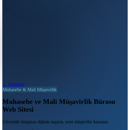
← Sektörler
Muhasebe & Mali Müşavirlik
Muhasebe ve Mali Müşavirlik Bürosu
Web Sitesi
Güvenilir imajınızı dijitale taşıyın, yeni müşteriler kazanın.