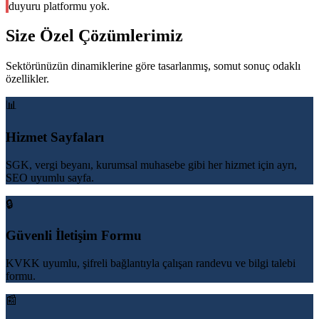
duyuru platformu yok.
Size Özel Çözümlerimiz
Sektörünüzün dinamiklerine göre tasarlanmış, somut sonuç odaklı
özellikler.
📊
Hizmet Sayfaları
SGK, vergi beyanı, kurumsal muhasebe gibi her hizmet için ayrı,
SEO uyumlu sayfa.
🔒
Güvenli İletişim Formu
KVKK uyumlu, şifreli bağlantıyla çalışan randevu ve bilgi talebi
formu.
📰