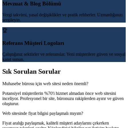
Mevzuat & Blog Bölümü
Vergi takvimi, yasal değişiklikler ve pratik rehberler. Uzmanlığınızı
sergileyin.
🏆
Referans Müşteri Logoları
Çalıştığınız sektörler ve referanslar. Yeni müşterilere güven ve sosyal
kanıt sunun.
Sık Sorulan Sorular
Muhasebe bürosu için web sitesi neden önemli?
Potansiyel müşterilerin %70'i hizmet almadan önce web sitesini
inceliyor. Profesyonel bir site, büronuzu rakiplerden ayırır ve güven
oluşturur.
Web sitesinde fiyat bilgisi paylaşmalı mıyım?
Fiyat aralığı paylaşmak, kaliteli müşteri adaylarını çekerken