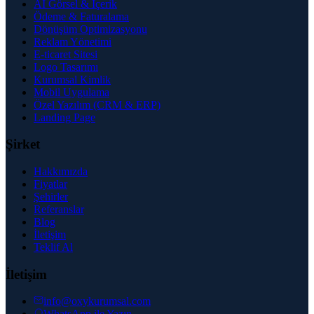
AI Görsel & İçerik
Ödeme & Faturalama
Dönüşüm Optimizasyonu
Reklam Yönetimi
E-ticaret Sitesi
Logo Tasarımı
Kurumsal Kimlik
Mobil Uygulama
Özel Yazılım (CRM & ERP)
Landing Page
Şirket
Hakkımızda
Fiyatlar
Şehirler
Referanslar
Blog
İletişim
Teklif Al
İletişim
info@oxykurumsal.com
WhatsApp ile Yazın