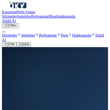
Kurumsal
Web Ajansı
Hizmetler
Sektörler
Referanslar
Blog
Hakkımızda
Teklif Al
🇹🇷
TR
Hizmetler
Sektörler
Referanslar
Blog
Hakkımızda
Teklif
Al
🇹🇷
TR
🇬🇧
EN