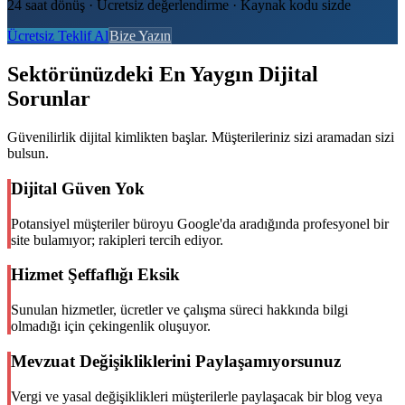
24 saat dönüş · Ücretsiz değerlendirme · Kaynak kodu sizde
Ücretsiz Teklif Al
Bize Yazın
Sektörünüzdeki En Yaygın Dijital
Sorunlar
Güvenilirlik dijital kimlikten başlar. Müşterileriniz sizi aramadan sizi
bulsun.
Dijital Güven Yok
Potansiyel müşteriler büroyu Google'da aradığında profesyonel bir
site bulamıyor; rakipleri tercih ediyor.
Hizmet Şeffaflığı Eksik
Sunulan hizmetler, ücretler ve çalışma süreci hakkında bilgi
olmadığı için çekingenlik oluşuyor.
Mevzuat Değişikliklerini Paylaşamıyorsunuz
Vergi ve yasal değişiklikleri müşterilerle paylaşacak bir blog veya