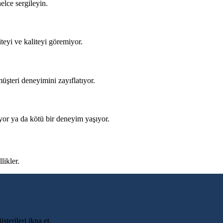
elce sergileyin.
teyi ve kaliteyi göremiyor.
müşteri deneyimini zayıflatıyor.
ıyor ya da kötü bir deneyim yaşıyor.
likler.
şterileri ikna et.