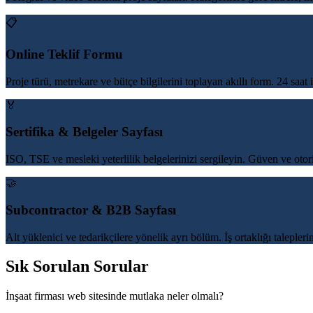
📋
Online Teklif Formu
Proje türü, metrekare ve bütçe bilgilerini toplayan akıllı form. 24 saat
🏅
Sertifika & Belgeler Sayfası
ISO, TSE ve mesleki yeterlilik belgelerinizi sergileyin. Güven ve otor
🤝
Subcontractor & B2B Sayfası
Alt yüklenici ve tedarikçilere yönelik ayrı bölüm. İş ortaklığı talepleri
Sık Sorulan Sorular
İnşaat firması web sitesinde mutlaka neler olmalı?