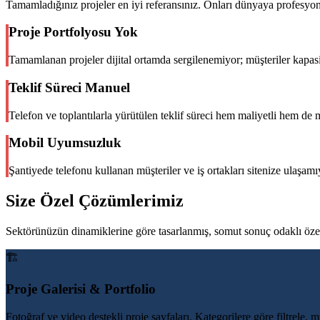
Tamamladığınız projeler en iyi referansınız. Onları dünyaya profesyon
Proje Portfolyosu Yok
Tamamlanan projeler dijital ortamda sergilenemiyor; müşteriler kapasi
Teklif Süreci Manuel
Telefon ve toplantılarla yürütülen teklif süreci hem maliyetli hem de 
Mobil Uyumsuzluk
Şantiyede telefonu kullanan müşteriler ve iş ortakları sitenize ulaşam
Size Özel Çözümlerimiz
Sektörünüzün dinamiklerine göre tasarlanmış, somut sonuç odaklı özel
🏗️
Proje Galerisi & Portfolio
Fotoğraf ve video destekli proje sayfaları. Kategorilere göre filtrele, mü