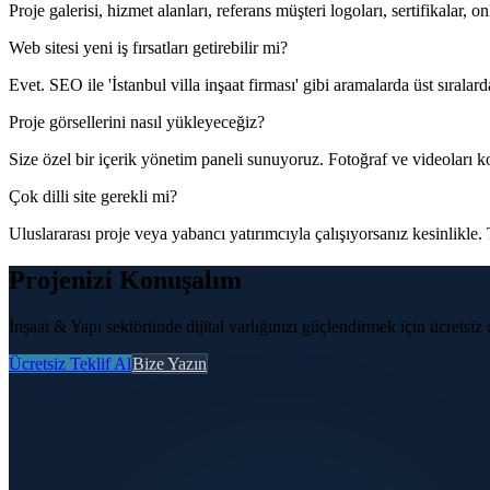
Proje galerisi, hizmet alanları, referans müşteri logoları, sertifikalar, on
Web sitesi yeni iş fırsatları getirebilir mi?
Evet. SEO ile 'İstanbul villa inşaat firması' gibi aramalarda üst sıralarda
Proje görsellerini nasıl yükleyeceğiz?
Size özel bir içerik yönetim paneli sunuyoruz. Fotoğraf ve videoları ko
Çok dilli site gerekli mi?
Uluslararası proje veya yabancı yatırımcıyla çalışıyorsanız kesinlik
Projenizi Konuşalım
İnşaat & Yapı sektöründe dijital varlığınızı güçlendirmek için ücretsi
Ücretsiz Teklif Al
Bize Yazın