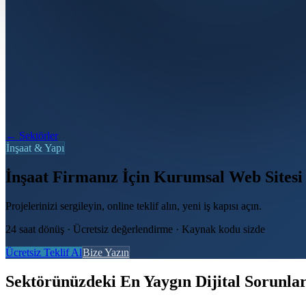
← Sektörler
İnşaat & Yapı
İnşaat Firmanız İçin Kurumsal Web Sitesi
Projelerinizi sergileyin, online teklif alın, yeni iş kapısı açın.
24 saat dönüş · Ücretsiz değerlendirme · Kaynak kodu sizde
Ücretsiz Teklif Al
Bize Yazın
Sektörünüzdeki En Yaygın Dijital Sorunla