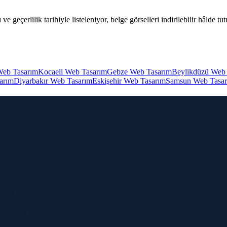
e geçerlilik tarihiyle listeleniyor, belge görselleri indirilebilir hâlde
Web Tasarım
Kocaeli Web Tasarım
Gebze Web Tasarım
Beylikdüzü Web
arım
Diyarbakır Web Tasarım
Eskişehir Web Tasarım
Samsun Web Tasa