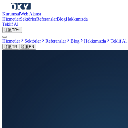
Kurumsal
Web Ajansı
Hizmetler
Sektörler
Referanslar
Blog
Hakkımızda
Teklif Al
🇹🇷
TR
Hizmetler
Sektörler
Referanslar
Blog
Hakkımızda
Teklif Al
🇹🇷
TR
🇬🇧
EN