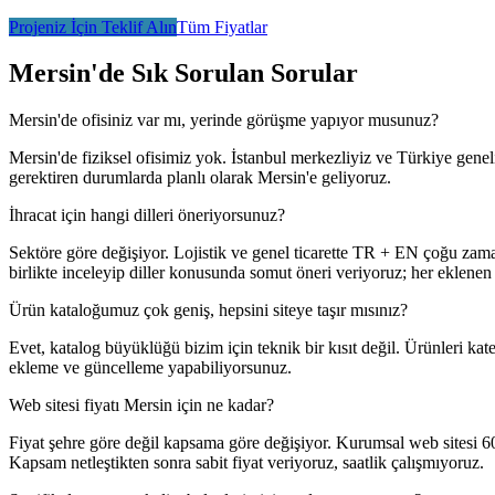
Projeniz İçin Teklif Alın
Tüm Fiyatlar
Mersin'de Sık Sorulan Sorular
Mersin'de ofisiniz var mı, yerinde görüşme yapıyor musunuz?
Mersin'de fiziksel ofisimiz yok. İstanbul merkezliyiz ve Türkiye geneli
gerektiren durumlarda planlı olarak Mersin'e geliyoruz.
İhracat için hangi dilleri öneriyorsunuz?
Sektöre göre değişiyor. Lojistik ve genel ticarette TR + EN çoğu zaman
birlikte inceleyip diller konusunda somut öneri veriyoruz; her eklenen
Ürün kataloğumuz çok geniş, hepsini siteye taşır mısınız?
Evet, katalog büyüklüğü bizim için teknik bir kısıt değil. Ürünleri kat
ekleme ve güncelleme yapabiliyorsunuz.
Web sitesi fiyatı Mersin için ne kadar?
Fiyat şehre göre değil kapsama göre değişiyor. Kurumsal web sitesi 
Kapsam netleştikten sonra sabit fiyat veriyoruz, saatlik çalışmıyoruz.