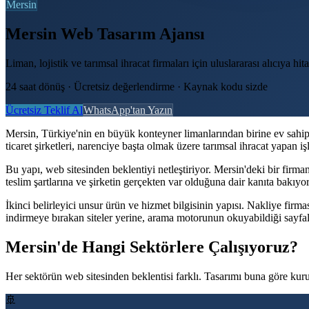
Mersin
Mersin Web Tasarım Ajansı
Liman, lojistik ve tarımsal ihracat firmaları için uluslararası alıcıya h
24 saat dönüş · Ücretsiz değerlendirme · Kaynak kodu sizde
Ücretsiz Teklif Al
WhatsApp'tan Yazın
Mersin, Türkiye'nin en büyük konteyner limanlarından birine ev sahipli
ticaret şirketleri, narenciye başta olmak üzere tarımsal ihracat yapan iş
Bu yapı, web sitesinden beklentiyi netleştiriyor. Mersin'deki bir firmanın
teslim şartlarına ve şirketin gerçekten var olduğuna dair kanıta bakıyor.
İkinci belirleyici unsur ürün ve hizmet bilgisinin yapısı. Nakliye firma
indirmeye bırakan siteler yerine, arama motorunun okuyabildiği sayfalar
Mersin'de Hangi Sektörlere Çalışıyoruz?
Her sektörün web sitesinden beklentisi farklı. Tasarımı buna göre kur
🚢