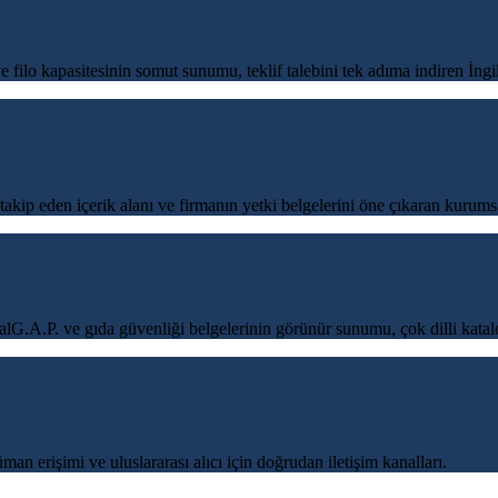
e filo kapasitesinin somut sunumu, teklif talebini tek adıma indiren İngi
i takip eden içerik alanı ve firmanın yetki belgelerini öne çıkaran kurums
balG.A.P. ve gıda güvenliği belgelerinin görünür sunumu, çok dilli katal
man erişimi ve uluslararası alıcı için doğrudan iletişim kanalları.