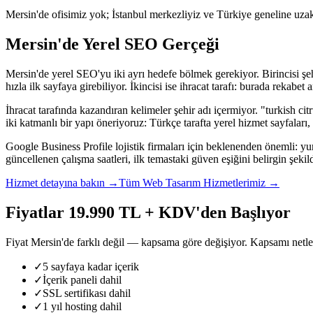
Mersin'de ofisimiz yok; İstanbul merkezliyiz ve Türkiye geneline uzakt
Mersin'de Yerel SEO Gerçeği
Mersin'de yerel SEO'yu iki ayrı hedefe bölmek gerekiyor. Birincisi şe
hızla ilk sayfaya girebiliyor. İkincisi ise ihracat tarafı: burada rekabet
İhracat tarafında kazandıran kelimeler şehir adı içermiyor. "turkish ci
iki katmanlı bir yapı öneriyoruz: Türkçe tarafta yerel hizmet sayfaları, 
Google Business Profile lojistik firmaları için beklenenden önemli: yur
güncellenen çalışma saatleri, ilk temastaki güven eşiğini belirgin şeki
Hizmet detayına bakın →
Tüm Web Tasarım Hizmetlerimiz →
Fiyatlar 19.990 TL + KDV'den Başlıyor
Fiyat Mersin'de farklı değil — kapsama göre değişiyor. Kapsamı netleşt
✓
5 sayfaya kadar içerik
✓
İçerik paneli dahil
✓
SSL sertifikası dahil
✓
1 yıl hosting dahil