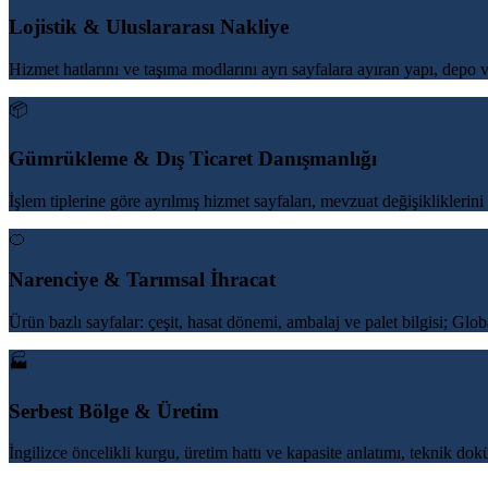
Lojistik & Uluslararası Nakliye
Hizmet hatlarını ve taşıma modlarını ayrı sayfalara ayıran yapı, depo v
📦
Gümrükleme & Dış Ticaret Danışmanlığı
İşlem tiplerine göre ayrılmış hizmet sayfaları, mevzuat değişikliklerin
🍊
Narenciye & Tarımsal İhracat
Ürün bazlı sayfalar: çeşit, hasat dönemi, ambalaj ve palet bilgisi; Glo
🏭
Serbest Bölge & Üretim
İngilizce öncelikli kurgu, üretim hattı ve kapasite anlatımı, teknik dokü