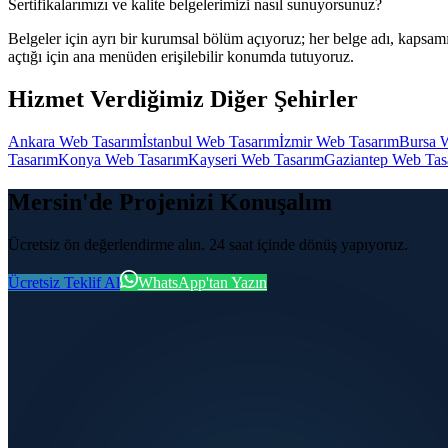
Sertifikalarımızı ve kalite belgelerimizi nasıl sunuyorsunuz?
Belgeler için ayrı bir kurumsal bölüm açıyoruz; her belge adı, kapsamı v
açtığı için ana menüden erişilebilir konumda tutuyoruz.
Hizmet Verdiğimiz Diğer Şehirler
Ankara Web Tasarım
İstanbul Web Tasarım
İzmir Web Tasarım
Bursa 
Tasarım
Konya Web Tasarım
Kayseri Web Tasarım
Gaziantep Web Tas
Mersin'de Projenizi Konuşalım
Ücretsiz ön değerlendirme alın. 24 saat içinde dönüş yapıyoruz.
Ücretsiz Teklif Al
WhatsApp'tan Yazın