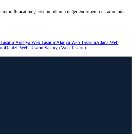
 tutuluyor. İhracat müşterisi bu bölümü değerlendirmenin ilk adımında
 Tasarım
Antalya Web Tasarım
Alanya Web Tasarım
Adana Web
rım
Denizli Web Tasarım
Sakarya Web Tasarım