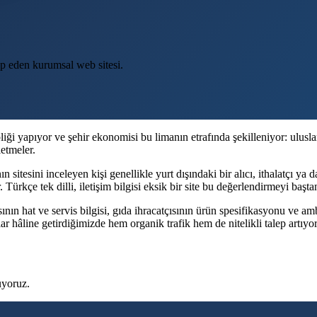
itap eden kurumsal web sitesi.
ği yapıyor ve şehir ekonomisi bu limanın etrafında şekilleniyor: ulusla
letmeler.
 sitesini inceleyen kişi genellikle yurt dışındaki bir alıcı, ithalatçı ya 
 Türkçe tek dilli, iletişim bilgisi eksik bir site bu değerlendirmeyi başt
sının hat ve servis bilgisi, gıda ihracatçısının ürün spesifikasyonu ve a
 hâline getirdiğimizde hem organik trafik hem de nitelikli talep artıyor
uyoruz.