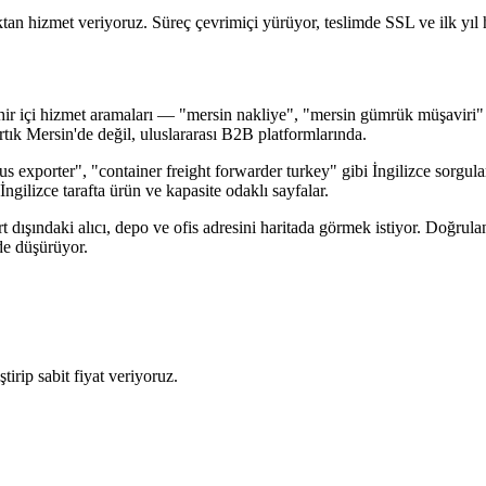
an hizmet veriyoruz. Süreç çevrimiçi yürüyor, teslimde SSL ve ilk yıl h
hir içi hizmet aramaları — "mersin nakliye", "mersin gümrük müşaviri" g
 artık Mersin'de değil, uluslararası B2B platformlarında.
trus exporter", "container freight forwarder turkey" gibi İngilizce sorg
İngilizce tarafta ürün ve kapasite odaklı sayfalar.
t dışındaki alıcı, depo ve ofis adresini haritada görmek istiyor. Doğrula
lde düşürüyor.
irip sabit fiyat veriyoruz.